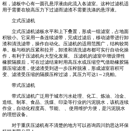
框，滤板中心有一圆孔悬浮液由此流入各滤室。这种过滤机适
用于需要在较高压力下过滤而滤渣不需要洗涤的悬浮液。
立式压滤机
立式压滤机滤板水平和上下叠置，形成一组滤室，占地面
积较小。它采用一条连续滤带，完成过滤后，移动滤带进行卸
渣和清洗滤带，操作自动化。压滤机的适用范围广，结构较简
单。板与框的压紧和拉开，卸渣和清洗滤布都可实行自动化操
作，有利于压滤机向大型化发展。 压滤机的滤室中增设弹性
橡胶隔膜后，可在过滤结束时用高压水或压缩空气借助橡胶隔
膜压缩滤渣，使滤渣受到进一步压榨脱液，形成滤室容积可
变、滤渣受压缩的隔膜压榨过滤，其压力可达1～2兆帕。
带式压滤机
带式压滤机广泛用于城市污水处理、化工、炼油、冶金、
造纸、制革、食品、洗煤、印染等行业的污泥脱水，该机连续
作业，自动化程度高、节能、 、使用维护方便，是污泥脱水
的理想设备。
对于重庆压滤机有不清楚的地方可以咨询四川韵思达环保