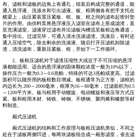
布。滤框和滤板的边角上有通孔，组装后构成完整的通道，能
通入悬浮液、洗涤水和引出滤液。板、框两侧各有把手支托在
横梁上，由压紧装置压紧板、框。板、框之间的滤布起密封垫
片的作用。由供料泵将悬浮液压入滤室在滤布上形成滤渣，直
至充满滤室。滤液穿过滤布并沿滤板沟槽流至板框边角通道，
集中排出。过滤完毕，可通入清水洗涤滤渣。洗涤后，有时还
通入压缩空气，除去剩余的洗涤液。随后打开压滤机卸除滤
渣，清洗滤布，重新压紧板、框，开始下一工作循环。
2、板框压滤机对于滤渣压缩性大或近于不可压缩的悬浮
液都能适用。适合的悬浮液的固体颗粒浓度一般为10%以下，
操作压力一般为0.3～0.6兆帕，特殊的可达3兆帕或更高。过滤
面积可以随所用的板框数目增减。板框通常为正方形，滤框的
内边长为 200～2000毫米，框厚为16～80毫米，过滤面积为0.5
～1200平方米。板与框用手动螺旋、电动螺旋和液压等方式压
紧。板和框用木材、铸铁、铸钢、不锈钢、聚丙烯和橡胶等材
料制造。
厢式压滤机
厢式压滤机的结构和工作原理与板框压滤机类似，不同之
处在于滤板两侧凹进，每两块滤板组合成一厢形滤室，省去滤