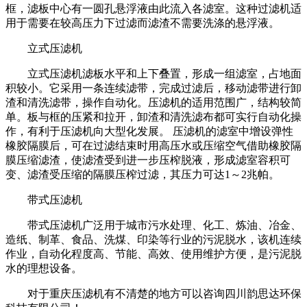
框，滤板中心有一圆孔悬浮液由此流入各滤室。这种过滤机适
用于需要在较高压力下过滤而滤渣不需要洗涤的悬浮液。
立式压滤机
立式压滤机滤板水平和上下叠置，形成一组滤室，占地面
积较小。它采用一条连续滤带，完成过滤后，移动滤带进行卸
渣和清洗滤带，操作自动化。压滤机的适用范围广，结构较简
单。板与框的压紧和拉开，卸渣和清洗滤布都可实行自动化操
作，有利于压滤机向大型化发展。 压滤机的滤室中增设弹性
橡胶隔膜后，可在过滤结束时用高压水或压缩空气借助橡胶隔
膜压缩滤渣，使滤渣受到进一步压榨脱液，形成滤室容积可
变、滤渣受压缩的隔膜压榨过滤，其压力可达1～2兆帕。
带式压滤机
带式压滤机广泛用于城市污水处理、化工、炼油、冶金、
造纸、制革、食品、洗煤、印染等行业的污泥脱水，该机连续
作业，自动化程度高、节能、高效、使用维护方便，是污泥脱
水的理想设备。
对于重庆压滤机有不清楚的地方可以咨询四川韵思达环保