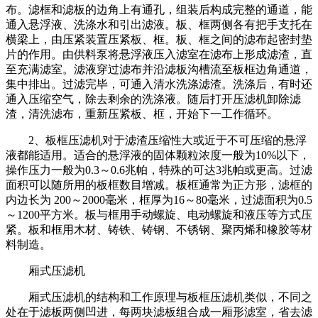
布。滤框和滤板的边角上有通孔，组装后构成完整的通道，能
通入悬浮液、洗涤水和引出滤液。板、框两侧各有把手支托在
横梁上，由压紧装置压紧板、框。板、框之间的滤布起密封垫
片的作用。由供料泵将悬浮液压入滤室在滤布上形成滤渣，直
至充满滤室。滤液穿过滤布并沿滤板沟槽流至板框边角通道，
集中排出。过滤完毕，可通入清水洗涤滤渣。洗涤后，有时还
通入压缩空气，除去剩余的洗涤液。随后打开压滤机卸除滤
渣，清洗滤布，重新压紧板、框，开始下一工作循环。
2、板框压滤机对于滤渣压缩性大或近于不可压缩的悬浮
液都能适用。适合的悬浮液的固体颗粒浓度一般为10%以下，
操作压力一般为0.3～0.6兆帕，特殊的可达3兆帕或更高。过滤
面积可以随所用的板框数目增减。板框通常为正方形，滤框的
内边长为 200～2000毫米，框厚为16～80毫米，过滤面积为0.5
～1200平方米。板与框用手动螺旋、电动螺旋和液压等方式压
紧。板和框用木材、铸铁、铸钢、不锈钢、聚丙烯和橡胶等材
料制造。
厢式压滤机
厢式压滤机的结构和工作原理与板框压滤机类似，不同之
处在于滤板两侧凹进，每两块滤板组合成一厢形滤室，省去滤